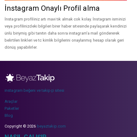
İnstagram Onaylı Profil alma
İnstagram profiliniz artı mavi tık almak cok kolay. İnstagram isminizi
veya profilinizdeki bilgileri birer haber sitesinde paylaşarak kendinizi
ünlü biriymiş gibi tanıtın daha sonra instagram'a mail göndererek
belirtilen linkleri ve tc kimlik bilgilerini onaylanmış hesap olarak geri
dönüş yapabilirler.
instagram beğeni ve takipçi sitesi
Araçlar
Paketler
Blog
Copyright © 2026
beyaztakip.com
NASIL ÇALIŞIR