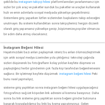
şekilde bu
instagram takipçi hilesi
platformlarından yararlanmanız için
sizler bir çok araç ve paketler sunduk bu paketler ve araçları kullanarak
hızlı ve emin adımlarla sosyal medyada yükselişe geçebilirsiniz.
Sistemlere giriş yaparken lütfen sizlerinden başkalarını takip edeceğini
unutmayın. Bu sistemi kullandıktan sonra takipçileriniz hergün düzenli
olarak giriş yaparsanız yükselişe gecip ,büyümenize,popüler olmanıza
bir adım daha atmış olacaksınız.
İnstagram Beğeni Hilesi
Hayatımızdaki bazı anları paylaşmak isteriz bu anları ölümsüzleştirmek
için artık sosyal medya üzerinden yola çıktığımız teknoleji çağında
sizleri düşünerek bu fotoğrafların kolay yoldan keşfete düşmesi ve
paylaştığınız herbir gönderinin çok fazla kişi tarafından beğenilemesini
sağlarız. Bir işletmeyi keşfete düşürmek
instagram beğeni hilesi
Peki
bunu nasıl yapmalıyız,
sisteme giriş yaptıktan sonra instagram beğeni hilesi uygulayacağınız
fotografınızı sağ üst köşeden link adresini al kısmına basıyoruz. Daha
sonra bu link sisteme giriş yaptıktan sonra beğeni gönder butonuna
basarak kopyaladığımız bu linki bu kısma yapıştırıyoruz. Gelen