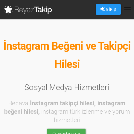
GİRİŞ
Tog
nav
İnstagram Beğeni ve Takipçi
Hilesi
Sosyal Medya Hizmetleri
Bedava
İnstagram takipçi hilesi, instagram
beğeni hilesi,
instagram türk izlenme ve yorum
hizmetleri