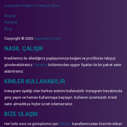
instagram beğeni ve takipçi sitesi
Araçlar
Paketler
Blog
Copyright © 2026
beyaztakip.com
NASIL ÇALIŞIR
Kredileriniz ile dilediğiniz paylaşımınıza beğeni ve profilinize takipçi
gönderebilirsiniz.
Paketler
bölümünden uygun fiyatlar ile bir paket satın
alabilirsiniz.
KIMLER KULLANABILIR
Instagram üyeliği olan herkes sistemi kullanabilir. Instagram hesabınızla
giriş yapın ve hemen kullanmaya başlayın. Kullanım ücretsizdir. Kredi
satın almadıkça hiçbir ücret ödemezsiniz.
BIZE ULAŞIN
Her türlü soru ve görüşleriniz için
İletişim
kanallarımızdan bizimle irtibat